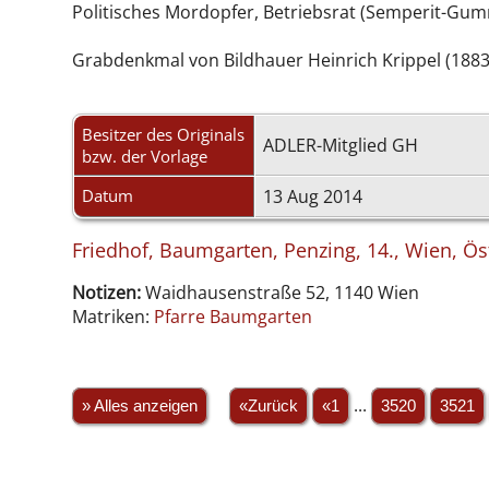
Politisches Mordopfer, Betriebsrat (Semperit-Gu
Grabdenkmal von Bildhauer Heinrich Krippel (1883
Besitzer des Originals
ADLER-Mitglied GH
bzw. der Vorlage
Datum
13 Aug 2014
Friedhof, Baumgarten, Penzing, 14., Wien, Ös
Notizen:
Waidhausenstraße 52, 1140 Wien
Matriken:
Pfarre Baumgarten
» Alles anzeigen
«Zurück
«1
...
3520
3521