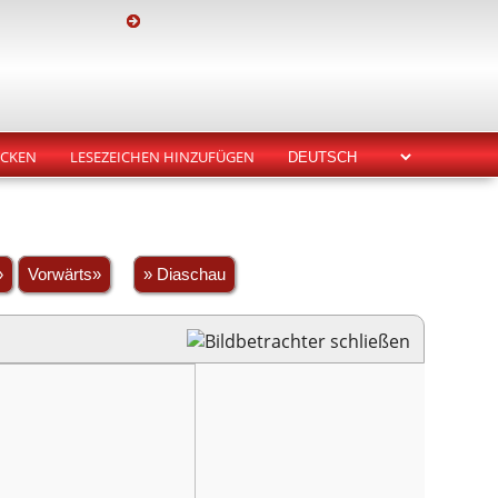
CKEN
LESEZEICHEN HINZUFÜGEN
»
Vorwärts»
» Diaschau