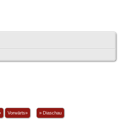
»
Vorwärts»
» Diaschau