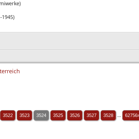
mmiwerke)
-1945)
terreich
3522
3523
3524
3525
3526
3527
3528
...
62756