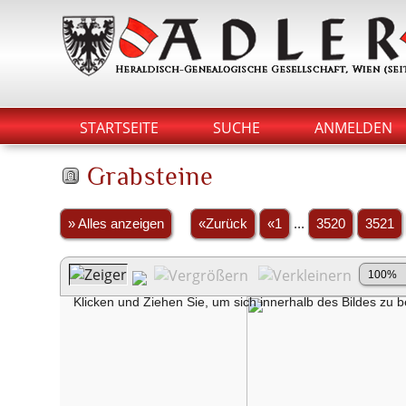
STARTSEITE
SUCHE
ANMELDEN
Grabsteine
» Alles anzeigen
«Zurück
«1
...
3520
3521