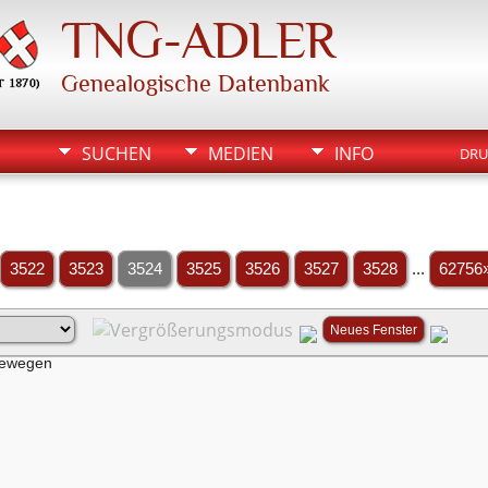
TNG-ADLER
Genealogische Datenbank
SUCHEN
MEDIEN
INFO
DRU
3522
3523
3524
3525
3526
3527
3528
...
62756