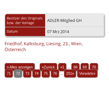
Besitzer des Originals
ADLER-Mitglied GH
bzw. der Vorlage
Datum
07 Mrz 2014
Friedhof, Kalksburg, Liesing, 23., Wien,
Österreich
» Alles anzeigen
«Zurück
«1
...
68
69
70
71
72
73
74
75
76
...
251»
Vorwärts»