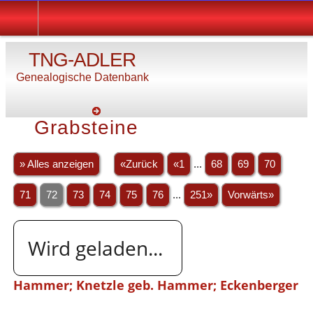
TNG-ADLER
Genealogische Datenbank
Grabsteine
» Alles anzeigen
«Zurück
«1
...
68
69
70
71
72
73
74
75
76
...
251»
Vorwärts»
Wird geladen...
Hammer; Knetzle geb. Hammer; Eckenberger