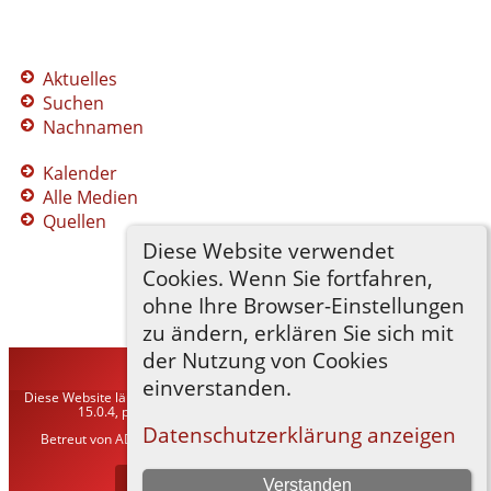
Aktuelles
Suchen
Nachnamen
Kalender
Alle Medien
Quellen
Diese Website verwendet
Cookies. Wenn Sie fortfahren,
ohne Ihre Browser-Einstellungen
zu ändern, erklären Sie sich mit
der Nutzung von Cookies
TNG-ADLER
©
2026
einverstanden.
Diese Website läuft mit
The Next Generation of Genealogy Sitebuilding
v.
15.0.4, programmiert von Darrin Lythgoe © 2001-2026.
Datenschutzerklärung anzeigen
Betreut von
ADLER Heraldisch-Genealogische Gesellschaft, Wien
. |
Datenschutzerklärung
.
Zur Desktop-Webseite wechseln
Verstanden