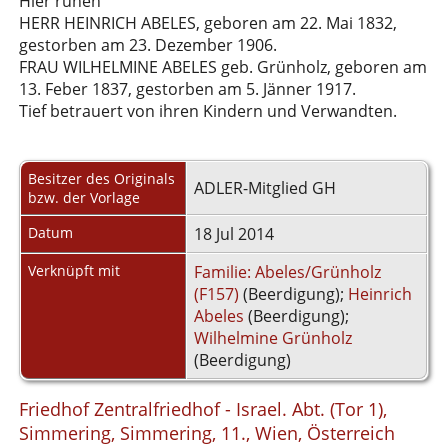
Hier ruhen
HERR HEINRICH ABELES, geboren am 22. Mai 1832,
gestorben am 23. Dezember 1906.
FRAU WILHELMINE ABELES geb. Grünholz, geboren am
13. Feber 1837, gestorben am 5. Jänner 1917.
Tief betrauert von ihren Kindern und Verwandten.
Besitzer des Originals
ADLER-Mitglied GH
bzw. der Vorlage
Datum
18 Jul 2014
Verknüpft mit
Familie: Abeles/Grünholz
(F157)
(Beerdigung);
Heinrich
Abeles
(Beerdigung);
Wilhelmine Grünholz
(Beerdigung)
Friedhof Zentralfriedhof - Israel. Abt. (Tor 1),
Simmering, Simmering, 11., Wien, Österreich