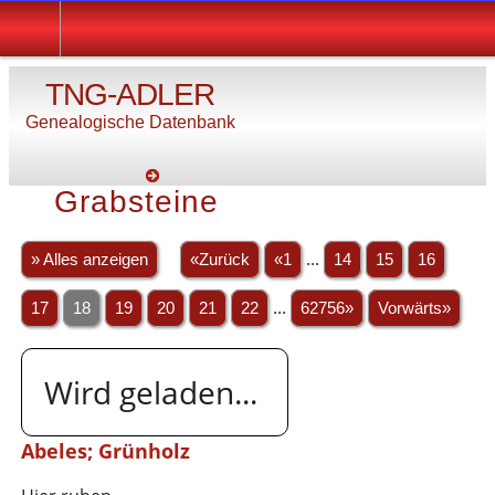
TNG-ADLER
Genealogische Datenbank
Grabsteine
» Alles anzeigen
«Zurück
«1
...
14
15
16
17
18
19
20
21
22
...
62756»
Vorwärts»
Wird geladen...
Abeles; Grünholz