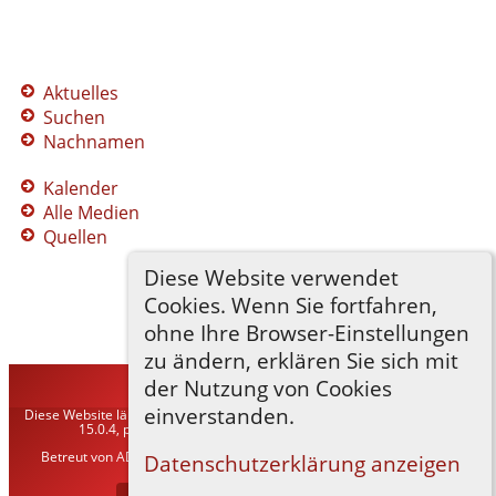
Aktuelles
Suchen
Nachnamen
Kalender
Alle Medien
Quellen
Diese Website verwendet
Cookies. Wenn Sie fortfahren,
ohne Ihre Browser-Einstellungen
zu ändern, erklären Sie sich mit
der Nutzung von Cookies
TNG-ADLER
©
2026
einverstanden.
Diese Website läuft mit
The Next Generation of Genealogy Sitebuilding
v.
15.0.4, programmiert von Darrin Lythgoe © 2001-2026.
Betreut von
ADLER Heraldisch-Genealogische Gesellschaft, Wien
. |
Datenschutzerklärung anzeigen
Datenschutzerklärung
.