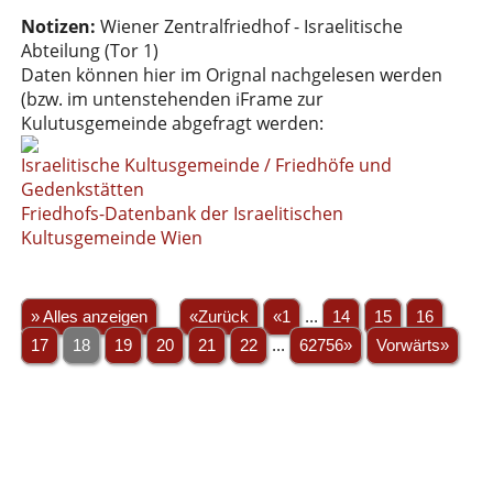
Notizen:
Wiener Zentralfriedhof - Israelitische
Abteilung (Tor 1)
Daten können hier im Orignal nachgelesen werden
(bzw. im untenstehenden iFrame zur
Kulutusgemeinde abgefragt werden:
Israelitische Kultusgemeinde / Friedhöfe und
Gedenkstätten
Friedhofs-Datenbank der Israelitischen
Kultusgemeinde Wien
» Alles anzeigen
«Zurück
«1
...
14
15
16
17
18
19
20
21
22
...
62756»
Vorwärts»