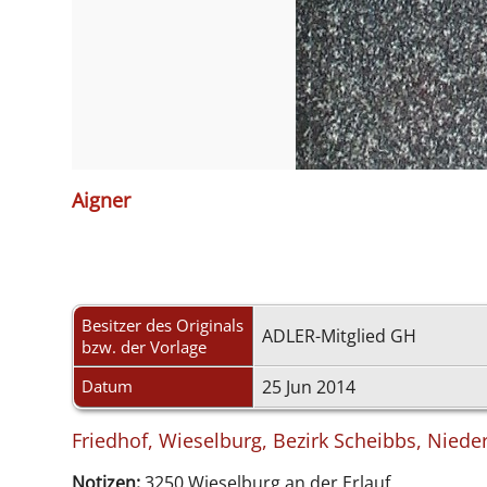
Aigner
Besitzer des Originals
ADLER-Mitglied GH
bzw. der Vorlage
Datum
25 Jun 2014
Friedhof, Wieselburg, Bezirk Scheibbs, Nieder
Notizen:
3250 Wieselburg an der Erlauf