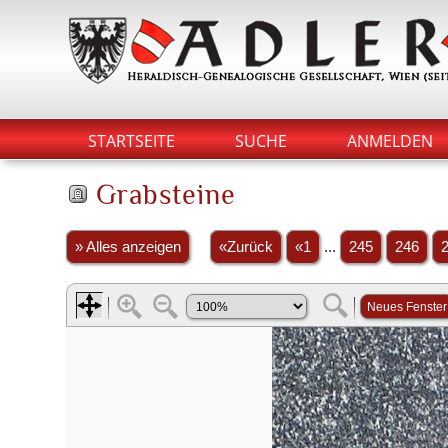
STARTSEITE
SUCHE
ANMELDEN
Grabsteine
» Alles anzeigen
«Zurück
«1
...
245
246