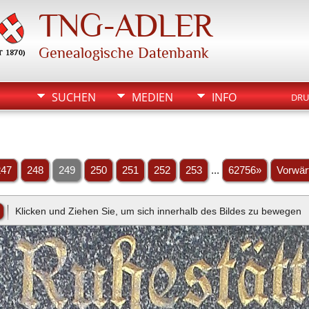
TNG-ADLER
Genealogische Datenbank
SUCHEN
MEDIEN
INFO
DRU
247
248
249
250
251
252
253
...
62756»
Vorwär