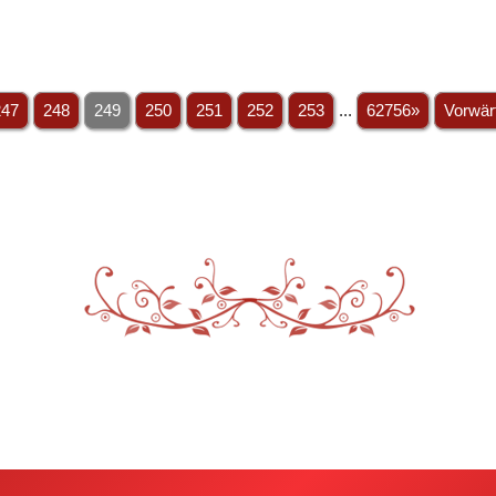
247
248
249
250
251
252
253
...
62756»
Vorwär