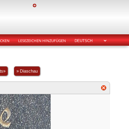
CKEN
LESEZEICHEN HINZUFÜGEN
ts»
» Diaschau