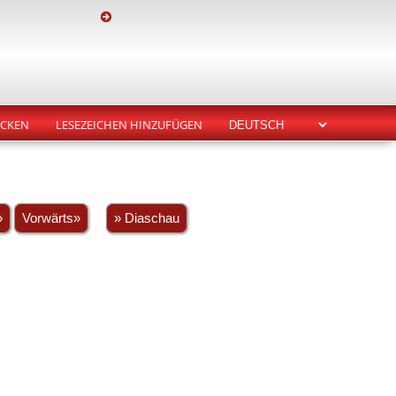
CKEN
LESEZEICHEN HINZUFÜGEN
»
Vorwärts»
» Diaschau