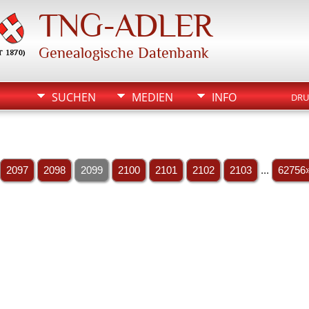
TNG-ADLER
Genealogische Datenbank
SUCHEN
MEDIEN
INFO
DRU
2097
2098
2099
2100
2101
2102
2103
...
62756