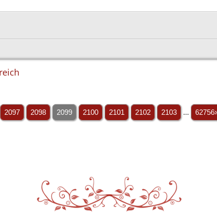
reich
2097
2098
2099
2100
2101
2102
2103
...
62756