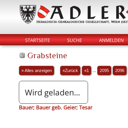
STARTSEITE
SUCHE
ANMELDEN
Grabsteine
» Alles anzeigen
«Zurück
«1
...
2095
2096
Wird geladen...
Bauer; Bauer geb. Geier; Tesar