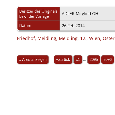
Besitzer des Originals
ADLER-Mitglied GH
bzw. der Vorlage
Datum
26 Feb 2014
Friedhof, Meidling, Meidling, 12., Wien, Öster
» Alles anzeigen
«Zurück
«1
...
2095
2096