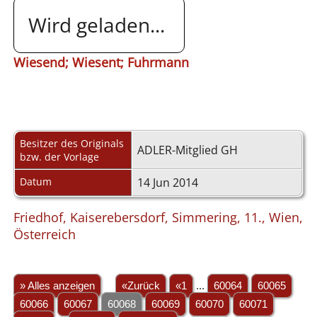
Wird geladen...
Wiesend; Wiesent; Fuhrmann
Besitzer des Originals
ADLER-Mitglied GH
bzw. der Vorlage
Datum
14 Jun 2014
Friedhof, Kaiserebersdorf, Simmering, 11., Wien,
Österreich
» Alles anzeigen
«Zurück
«1
...
60064
60065
60066
60067
60068
60069
60070
60071