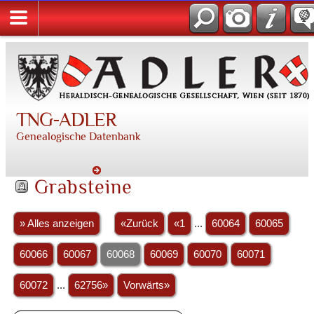
TNG-ADLER
Genealogische Datenbank
Grabsteine
» Alles anzeigen
«Zurück
«1
...
60064
60065
60066
60067
60068
60069
60070
60071
60072
...
62756»
Vorwärts»