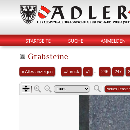
STARTSEITE
SUCHE
ANMELDEN
Grabsteine
» Alles anzeigen
«Zurück
«1
...
246
247