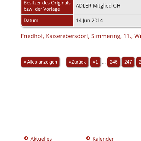
Besitzer des Originals
ADLER-Mitglied GH
bzw. der Vorlage
Datum
14 Jun 2014
Friedhof, Kaiserebersdorf, Simmering, 11., W
» Alles anzeigen
«Zurück
«1
...
246
247
Aktuelles
Kalender