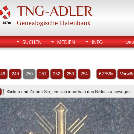
TNG-ADLER
Genealogische Datenbank
SUCHEN
MEDIEN
INFO
DRU
248
249
250
251
252
253
254
...
62756»
Vorwär