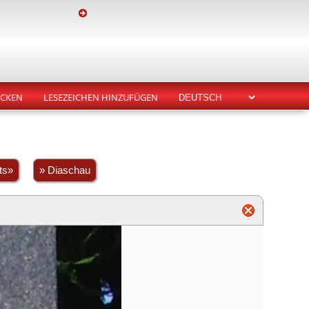
CKEN
LESEZEICHEN HINZUFÜGEN
ts»
» Diaschau