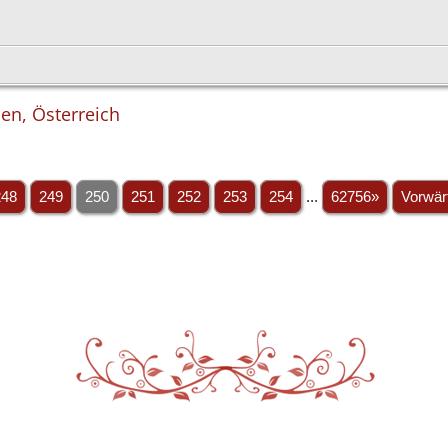
ien, Österreich
248
249
250
251
252
253
254
...
62756»
Vorwär