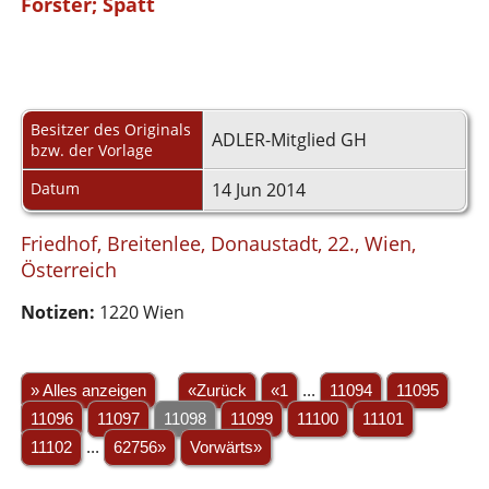
Förster; Spatt
Besitzer des Originals
ADLER-Mitglied GH
bzw. der Vorlage
Datum
14 Jun 2014
Friedhof, Breitenlee, Donaustadt, 22., Wien,
Österreich
Notizen:
1220 Wien
» Alles anzeigen
«Zurück
«1
...
11094
11095
11096
11097
11098
11099
11100
11101
11102
...
62756»
Vorwärts»