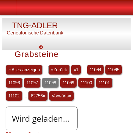
TNG-ADLER
Genealogische Datenbank
Grabsteine
» Alles anzeigen
«Zurück
«1
...
11094
11095
11096
11097
11098
11099
11100
11101
11102
...
62756»
Vorwärts»
Wird geladen...