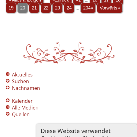
19
20
21
22
23
24
...
204»
Vorwärts»
Aktuelles
Suchen
Nachnamen
Kalender
Alle Medien
Quellen
Diese Website verwendet