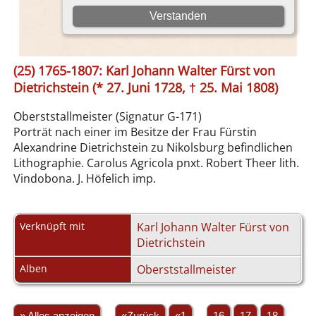
(25) 1765-1807: Karl Johann Walter Fürst von
Dietrichstein (* 27. Juni 1728, † 25. Mai 1808)
Oberststallmeister (Signatur G-171)
Porträt nach einer im Besitze der Frau Fürstin
Alexandrine Dietrichstein zu Nikolsburg befindlichen
Lithographie. Carolus Agricola pnxt. Robert Theer lith.
Vindobona. J. Höfelich imp.
Verknüpft mit
Karl Johann Walter Fürst von
Dietrichstein
Alben
Oberststallmeister
» Alles anzeigen
«Zurück
«1
...
16
17
18