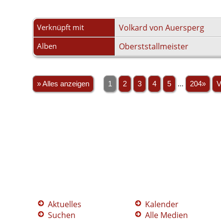
Verknüpft mit
Volkard von Auersperg
Alben
Oberststallmeister
» Alles anzeigen
1
2
3
4
5
...
204»
V
Aktuelles
Kalender
Suchen
Alle Medien