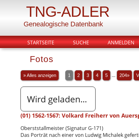
TNG-ADLER
Genealogische Datenbank
STARTSEITE
SUCHE
ANMELDEN
Fotos
» Alles anzeigen
1
2
3
4
5
...
204»
V
Wird geladen...
(01) 1562-1567: Volkard Freiherr von Auersp
Oberststallmeister (Signatur G-171)
Das Porträt nach einer von Ludwig Michalek geferti