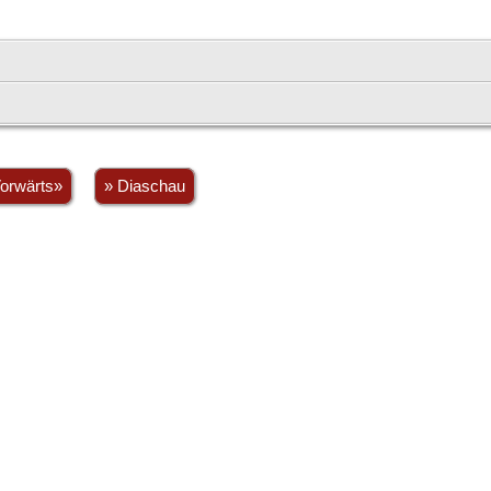
orwärts»
» Diaschau