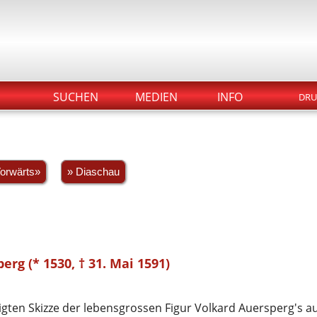
SUCHEN
MEDIEN
INFO
DRU
orwärts»
» Diaschau
erg (* 1530, † 31. Mai 1591)
gten Skizze der lebensgrossen Figur Volkard Auersperg's au