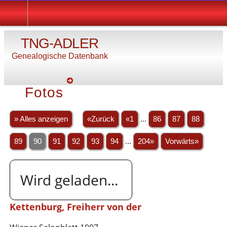
TNG-ADLER
Genealogische Datenbank
Fotos
» Alles anzeigen
«Zurück
«1
...
86
87
88
89
90
91
92
93
94
...
204»
Vorwärts»
Wird geladen...
Kettenburg, Freiherr von der