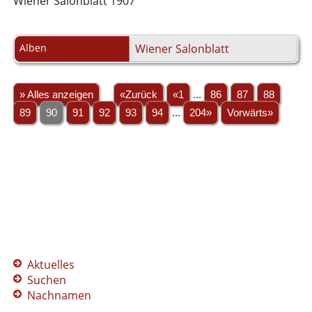
Wiener Salonblatt 1907
Alben
Wiener Salonblatt
» Alles anzeigen
«Zurück
«1
...
86
87
88
89
90
91
92
93
94
...
204»
Vorwärts»
Aktuelles
Suchen
Nachnamen