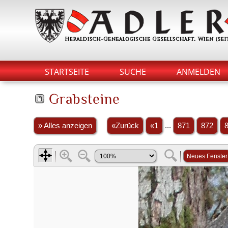
STARTSEITE
SUCHE
ANMELDEN
Grabsteine
» Alles anzeigen
«Zurück
«1
...
871
872