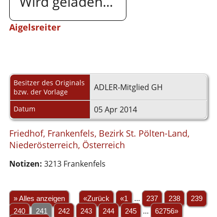
Wird geladen...
Aigelsreiter
Besitzer des Originals
ADLER-Mitglied GH
bzw. der Vorlage
Datum
05 Apr 2014
Friedhof, Frankenfels, Bezirk St. Pölten-Land,
Niederösterreich, Österreich
Notizen:
3213 Frankenfels
» Alles anzeigen
«Zurück
«1
...
237
238
239
240
241
242
243
244
245
...
62756»