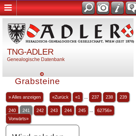
TNG-ADLER
Genealogische Datenbank
Grabsteine
» Alles anzeigen
«Zurück
«1
...
237
238
239
240
241
242
243
244
245
...
62756»
Vorwärts»