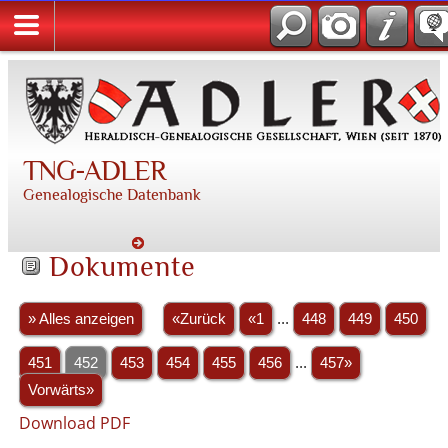
TNG-ADLER
Genealogische Datenbank
Dokumente
» Alles anzeigen
«Zurück
«1
...
448
449
450
451
452
453
454
455
456
...
457»
Vorwärts»
Download PDF