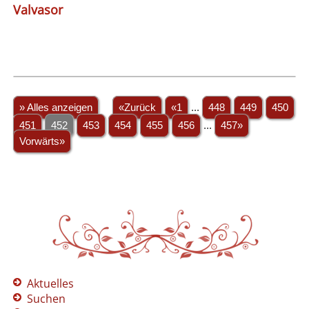
Valvasor
» Alles anzeigen
«Zurück
«1
...
448
449
450
451
452
453
454
455
456
...
457»
Vorwärts»
Aktuelles
Suchen