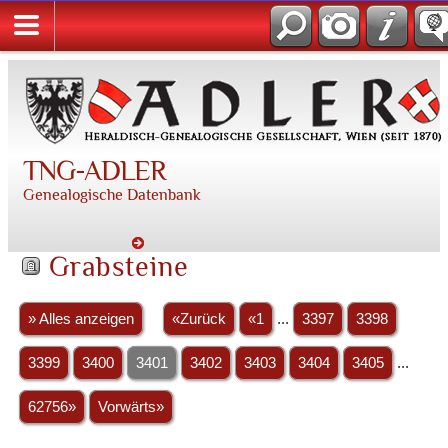
TNG-ADLER
Genealogische Datenbank
Grabsteine
» Alles anzeigen
«Zurück
«1
...
3397
3398
3399
3400
3401
3402
3403
3404
3405
...
62756»
Vorwärts»