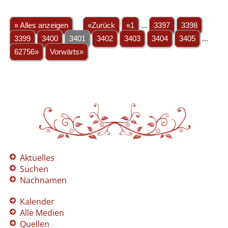
» Alles anzeigen
«Zurück
«1
...
3397
3398
3399
3400
3401
3402
3403
3404
3405
...
62756»
Vorwärts»
Aktuelles
Suchen
Nachnamen
Kalender
Alle Medien
Quellen