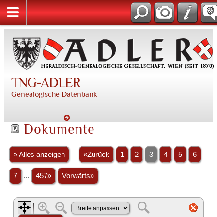
TNG-ADLER
Genealogische Datenbank
Dokumente
» Alles anzeigen
«Zurück
1
2
3
4
5
6
7
...
457»
Vorwärts»