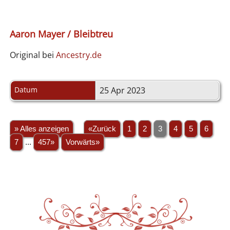
Aaron Mayer / Bleibtreu
Original bei
Ancestry.de
Datum
25 Apr 2023
» Alles anzeigen
«Zurück
1
2
3
4
5
6
7
...
457»
Vorwärts»