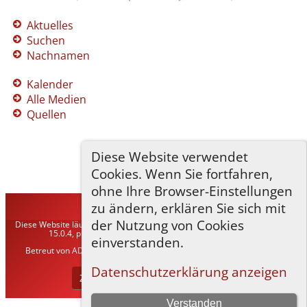
Aktuelles
Suchen
Nachnamen
Kalender
Alle Medien
Quellen
Diese Website verwendet
Cookies. Wenn Sie fortfahren,
ohne Ihre Browser-Einstellungen
zu ändern, erklären Sie sich mit
TNG-ADLER
©
2026
der Nutzung von Cookies
Diese Website läuft mit
The Next Generation of Genealogy Sitebuilding
v.
15.0.4, programmiert von Darrin Lythgoe © 2001-2026.
einverstanden.
Betreut von
ADLER Heraldisch-Genealogische Gesellschaft, Wien
. |
Datenschutzerklärung
.
Datenschutzerklärung anzeigen
Zur Desktop-Webseite wechseln
Verstanden