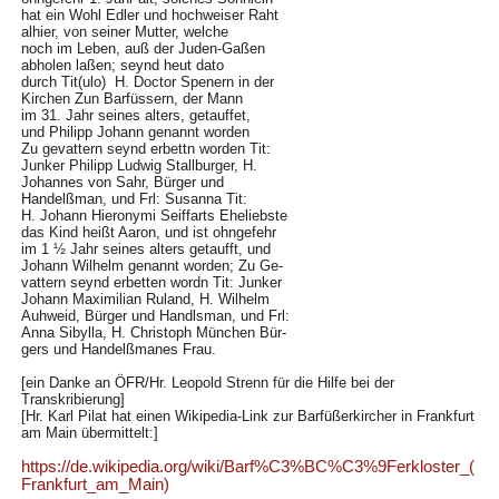
hat ein Wohl Edler und hochweiser Raht
alhier, von seiner Mutter, welche
noch im Leben, auß der Juden-Gaßen
abholen laßen; seynd heut dato
durch Tit(ulo) H. Doctor Spenern in der
Kirchen Zun Barfüssern, der Mann
im 31. Jahr seines alters, getauffet,
und Philipp Johann genannt worden
Zu gevattern seynd erbettn worden Tit:
Junker Philipp Ludwig Stallburger, H.
Johannes von Sahr, Bürger und
Handelßman, und Frl: Susanna Tit:
H. Johann Hieronymi Seiffarts Eheliebste
das Kind heißt Aaron, und ist ohngefehr
im 1 ½ Jahr seines alters getaufft, und
Johann Wilhelm genannt worden; Zu Ge-
vattern seynd erbetten wordn Tit: Junker
Johann Maximilian Ruland, H. Wilhelm
Auhweid, Bürger und Handlsman, und Frl:
Anna Sibylla, H. Christoph München Bür-
gers und Handelßmanes Frau.
[ein Danke an ÖFR/Hr. Leopold Strenn für die Hilfe bei der
Transkribierung]
[Hr. Karl Pilat hat einen Wikipedia-Link zur Barfüßerkircher in Frankfurt
am Main übermittelt:]
https://de.wikipedia.org/wiki/Barf%C3%BC%C3%9Ferkloster_(
Frankfurt_am_Main)