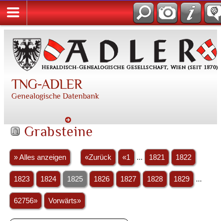
TNG-ADLER
Genealogische Datenbank
Grabsteine
» Alles anzeigen
«Zurück
«1
...
1821
1822
1823
1824
1825
1826
1827
1828
1829
...
62756»
Vorwärts»