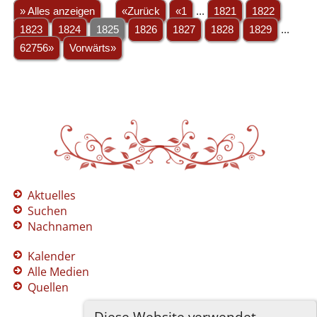
» Alles anzeigen
«Zurück
«1
...
1821
1822
1823
1824
1825
1826
1827
1828
1829
...
62756»
Vorwärts»
Aktuelles
Suchen
Nachnamen
Kalender
Alle Medien
Quellen
Diese Website verwendet