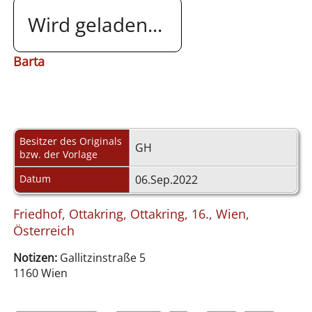
Wird geladen...
Barta
Besitzer des Originals
GH
bzw. der Vorlage
Datum
06.Sep.2022
Friedhof, Ottakring, Ottakring, 16., Wien,
Österreich
Notizen:
Gallitzinstraße 5
1160 Wien