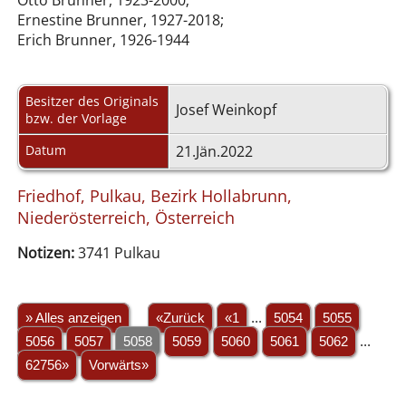
Otto Brunner, 1923-2000;
Ernestine Brunner, 1927-2018;
Erich Brunner, 1926-1944
Besitzer des Originals
Josef Weinkopf
bzw. der Vorlage
Datum
21.Jän.2022
Friedhof, Pulkau, Bezirk Hollabrunn,
Niederösterreich, Österreich
Notizen:
3741 Pulkau
» Alles anzeigen
«Zurück
«1
...
5054
5055
5056
5057
5058
5059
5060
5061
5062
...
62756»
Vorwärts»