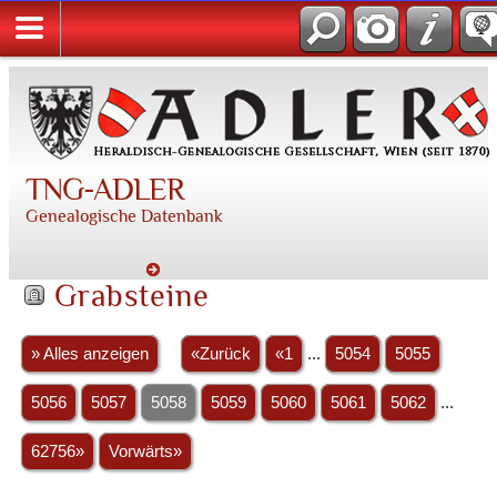
TNG-ADLER
Genealogische Datenbank
Grabsteine
» Alles anzeigen
«Zurück
«1
...
5054
5055
5056
5057
5058
5059
5060
5061
5062
...
62756»
Vorwärts»