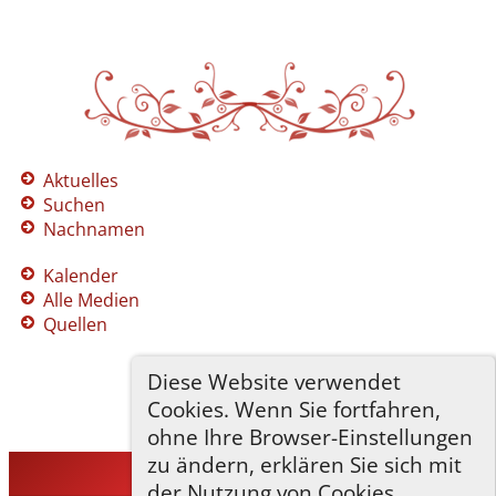
Aktuelles
Suchen
Nachnamen
Kalender
Alle Medien
Quellen
Diese Website verwendet
Cookies. Wenn Sie fortfahren,
ohne Ihre Browser-Einstellungen
zu ändern, erklären Sie sich mit
TNG-ADLER
©
2026
der Nutzung von Cookies