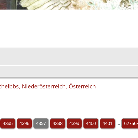
Scheibbs, Niederösterreich, Österreich
4395
4396
4397
4398
4399
4400
4401
...
62756