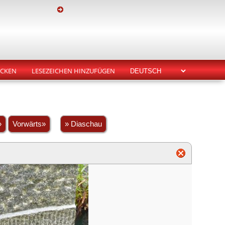
CKEN
LESEZEICHEN HINZUFÜGEN
»
Vorwärts»
» Diaschau