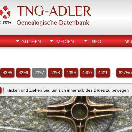
TNG-ADLER
Genealogische Datenbank
SUCHEN
MEDIEN
INFO
DRU
4395
4396
4397
4398
4399
4400
4401
...
62756