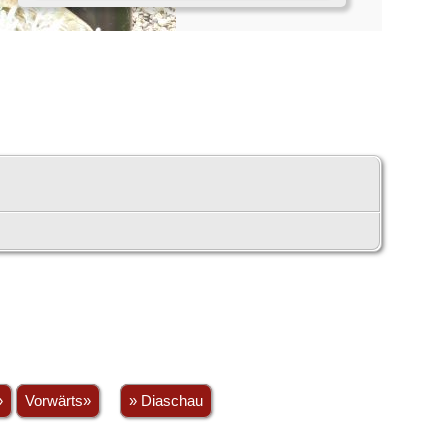
»
Vorwärts»
» Diaschau