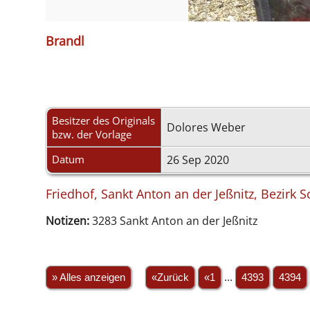
Brandl
Besitzer des Originals
Dolores Weber
bzw. der Vorlage
Datum
26 Sep 2020
Friedhof, Sankt Anton an der Jeßnitz, Bezirk 
Notizen:
3283 Sankt Anton an der Jeßnitz
» Alles anzeigen
«Zurück
«1
...
4393
4394