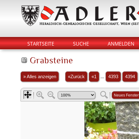
STARTSEITE
SUCHE
ANMELDEN
Grabsteine
» Alles anzeigen
«Zurück
«1
...
4393
4394