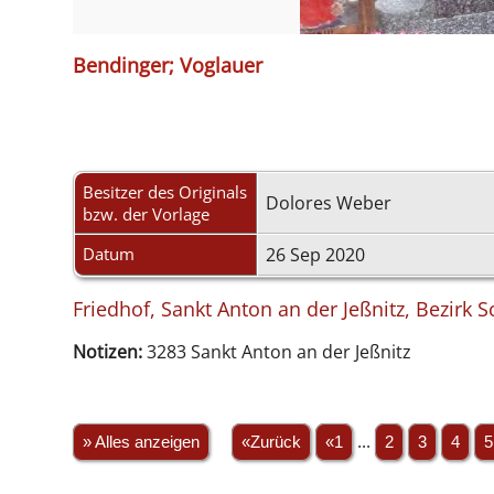
Bendinger; Voglauer
Besitzer des Originals
Dolores Weber
bzw. der Vorlage
Datum
26 Sep 2020
Friedhof, Sankt Anton an der Jeßnitz, Bezirk 
Notizen:
3283 Sankt Anton an der Jeßnitz
» Alles anzeigen
«Zurück
«1
...
2
3
4
5