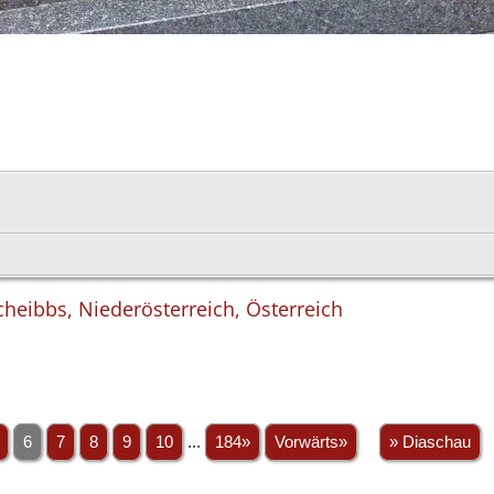
Scheibbs, Niederösterreich, Österreich
6
7
8
9
10
...
184»
Vorwärts»
» Diaschau