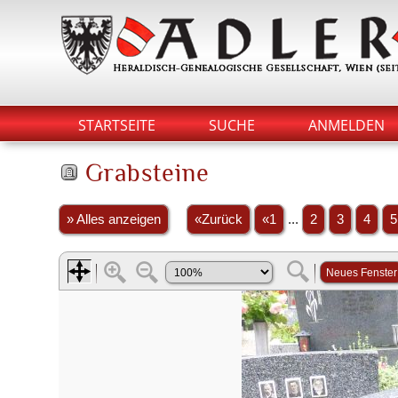
STARTSEITE
SUCHE
ANMELDEN
Grabsteine
» Alles anzeigen
«Zurück
«1
...
2
3
4
5