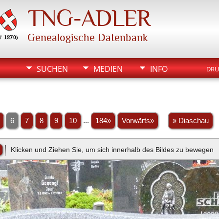
TNG-ADLER
Genealogische Datenbank
SUCHEN
MEDIEN
INFO
DRU
6
7
8
9
10
...
184»
Vorwärts»
» Diaschau