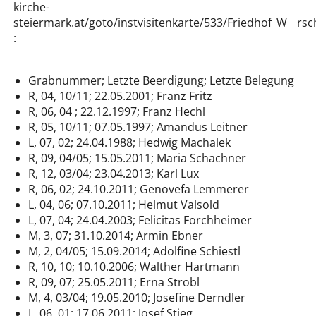
kirche-
steiermark.at/goto/instvisitenkarte/533/Friedhof_W__rs
:
Grabnummer; Letzte Beerdigung; Letzte Belegung
R, 04, 10/11; 22.05.2001; Franz Fritz
R, 06, 04 ; 22.12.1997; Franz Hechl
R, 05, 10/11; 07.05.1997; Amandus Leitner
L, 07, 02; 24.04.1988; Hedwig Machalek
R, 09, 04/05; 15.05.2011; Maria Schachner
R, 12, 03/04; 23.04.2013; Karl Lux
R, 06, 02; 24.10.2011; Genovefa Lemmerer
L, 04, 06; 07.10.2011; Helmut Valsold
L, 07, 04; 24.04.2003; Felicitas Forchheimer
M, 3, 07; 31.10.2014; Armin Ebner
M, 2, 04/05; 15.09.2014; Adolfine Schiestl
R, 10, 10; 10.10.2006; Walther Hartmann
R, 09, 07; 25.05.2011; Erna Strobl
M, 4, 03/04; 19.05.2010; Josefine Derndler
L, 06, 01; 17.06.2011; Josef Stieg