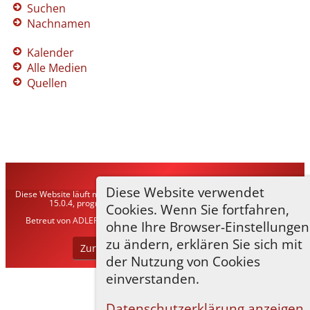
Suchen
Nachnamen
Kalender
Alle Medien
Quellen
TNG-ADLER
©
2026
Diese Website verwendet
Diese Website läuft mit
The Next Generation of Genealogy Sitebuilding
v.
15.0.4, programmiert von Darrin Lythgoe © 2001-2026.
Cookies. Wenn Sie fortfahren,
Betreut von
ADLER Heraldisch-Genealogische Gesellschaft, Wien
. |
ohne Ihre Browser-Einstellungen
Datenschutzerklärung
.
zu ändern, erklären Sie sich mit
Zur Desktop-Webseite wechseln
der Nutzung von Cookies
einverstanden.
Datenschutzerklärung anzeigen