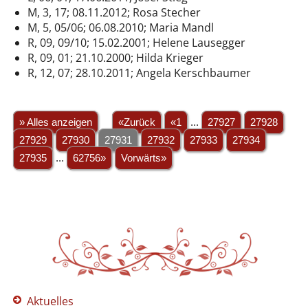
M, 3, 17; 08.11.2012; Rosa Stecher
M, 5, 05/06; 06.08.2010; Maria Mandl
R, 09, 09/10; 15.02.2001; Helene Lausegger
R, 09, 01; 21.10.2000; Hilda Krieger
R, 12, 07; 28.10.2011; Angela Kerschbaumer
» Alles anzeigen
«Zurück
«1
...
27927
27928
27929
27930
27931
27932
27933
27934
27935
...
62756»
Vorwärts»
Aktuelles