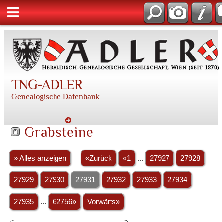
TNG-ADLER
Genealogische Datenbank
Grabsteine
» Alles anzeigen
«Zurück
«1
...
27927
27928
27929
27930
27931
27932
27933
27934
27935
...
62756»
Vorwärts»