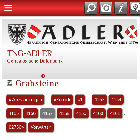
TNG-ADLER
Genealogische Datenbank
Grabsteine
» Alles anzeigen
«Zurück
«1
...
4153
4154
4155
4156
4157
4158
4159
4160
4161
...
62756»
Vorwärts»