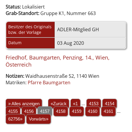
Status:
Lokalisiert
Grab-Standort:
Gruppe K1, Nummer 663
Besitzer des Originals
ADLER-Mitglied GH
bzw. der Vorlage
Datum
03 Aug 2020
Friedhof, Baumgarten, Penzing, 14., Wien,
Österreich
Notizen:
Waidhausenstraße 52, 1140 Wien
Matriken:
Pfarre Baumgarten
» Alles anzeigen
«Zurück
«1
...
4153
4154
4155
4156
4157
4158
4159
4160
4161
...
62756»
Vorwärts»