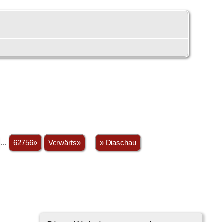
...
62756»
Vorwärts»
» Diaschau