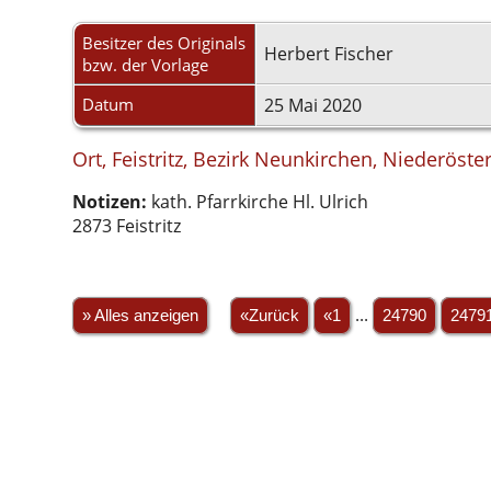
Besitzer des Originals
Herbert Fischer
bzw. der Vorlage
Datum
25 Mai 2020
Ort, Feistritz, Bezirk Neunkirchen, Niederöste
Notizen:
kath. Pfarrkirche Hl. Ulrich
2873 Feistritz
» Alles anzeigen
«Zurück
«1
...
24790
2479