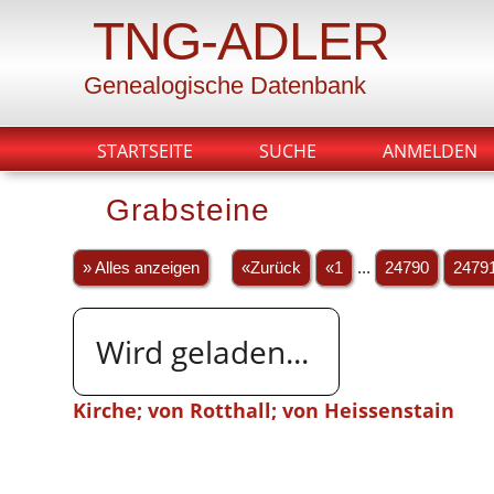
TNG-ADLER
Genealogische Datenbank
STARTSEITE
SUCHE
ANMELDEN
Grabsteine
» Alles anzeigen
«Zurück
«1
...
24790
2479
Wird geladen...
Kirche; von Rotthall; von Heissenstain