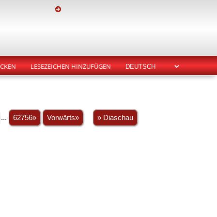
CKEN
LESEZEICHEN HINZUFÜGEN
...
62756»
Vorwärts»
» Diaschau