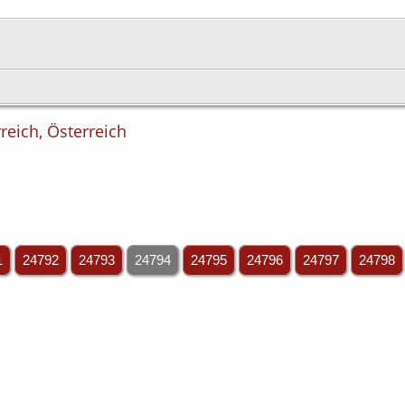
rreich, Österreich
1
24792
24793
24794
24795
24796
24797
24798