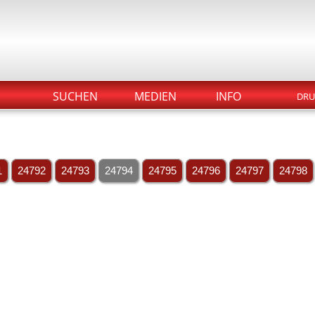
SUCHEN
MEDIEN
INFO
DRU
1
24792
24793
24794
24795
24796
24797
24798