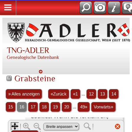
TNG-ADLER
Genealogische Datenbank
Grabsteine
» Alles anzeigen
«Zurück
«1
...
12
13
14
15
16
17
18
19
20
...
49»
Vorwärts»