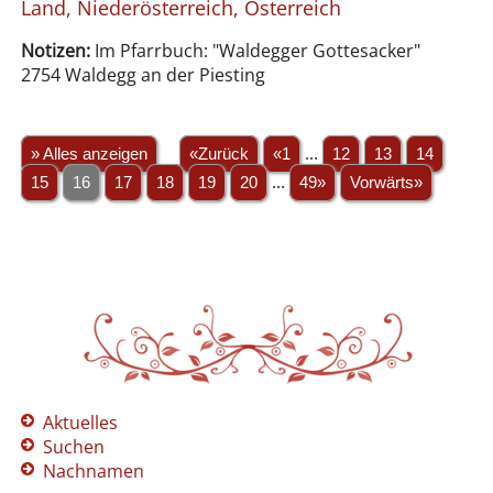
Land, Niederösterreich, Österreich
Notizen:
Im Pfarrbuch: "Waldegger Gottesacker"
2754 Waldegg an der Piesting
» Alles anzeigen
«Zurück
«1
...
12
13
14
15
16
17
18
19
20
...
49»
Vorwärts»
Aktuelles
Suchen
Nachnamen