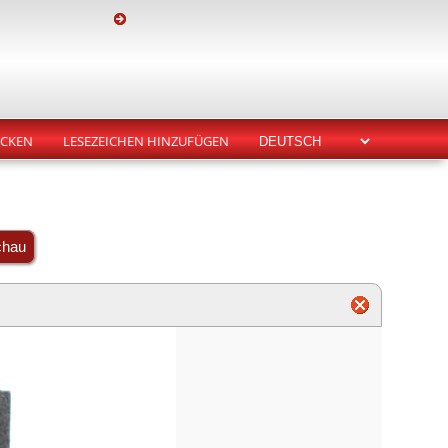
CKEN
LESEZEICHEN HINZUFÜGEN
chau