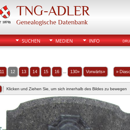
TNG-ADLER
Genealogische Datenbank
SUCHEN
MEDIEN
INFO
DRU
11
12
13
14
15
16
...
130»
Vorwärts»
» Dias