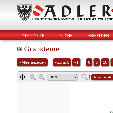
STARTSEITE
SUCHE
ANMELDEN
Grabsteine
» Alles anzeigen
«Zurück
«1
...
8
9
10