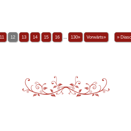
11
12
13
14
15
16
...
130»
Vorwärts»
» Dias