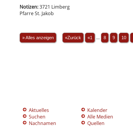
Notizen:
3721 Limberg
Pfarre St. Jakob
» Alles anzeigen
«Zurück
«1
...
8
9
10
Aktuelles
Kalender
Suchen
Alle Medien
Nachnamen
Quellen