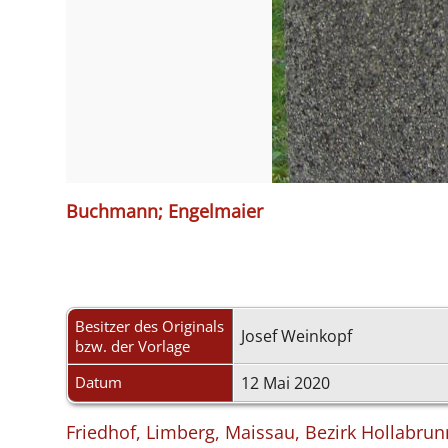
Buchmann; Engelmaier
Besitzer des Originals
Josef Weinkopf
bzw. der Vorlage
Datum
12 Mai 2020
Friedhof, Limberg, Maissau, Bezirk Hollabrun