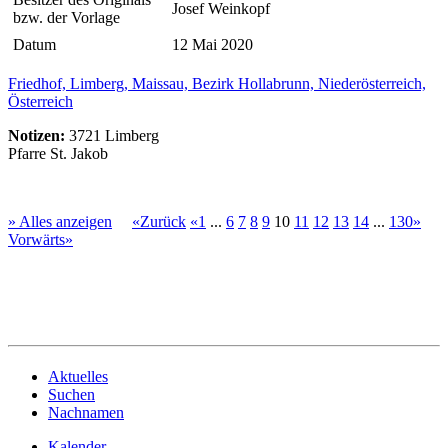
Josef Weinkopf
bzw. der Vorlage
Datum
12 Mai 2020
Friedhof, Limberg, Maissau, Bezirk Hollabrunn, Niederösterreich,
Österreich
Notizen:
3721 Limberg
Pfarre St. Jakob
» Alles anzeigen
«Zurück
«1
...
6
7
8
9
10
11
12
13
14
...
130»
Vorwärts»
Aktuelles
Suchen
Nachnamen
Kalender