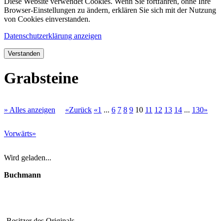
Diese Website verwendet Cookies. Wenn Sie fortfahren, ohne Ihre
Browser-Einstellungen zu ändern, erklären Sie sich mit der Nutzung
von Cookies einverstanden.
Datenschutzerklärung anzeigen
Verstanden
Grabsteine
» Alles anzeigen
«Zurück
«1
...
6
7
8
9
10
11
12
13
14
...
130»
Vorwärts»
Wird geladen...
Buchmann
Besitzer des Originals