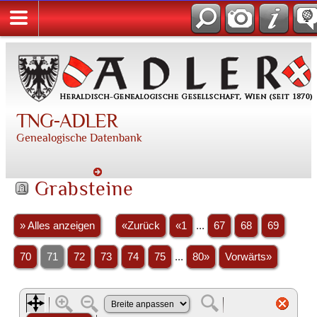
TNG-ADLER
Genealogische Datenbank
Grabsteine
» Alles anzeigen
«Zurück
«1
...
67
68
69
70
71
72
73
74
75
...
80»
Vorwärts»