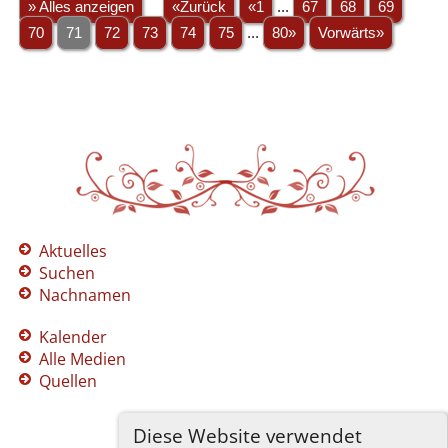
» Alles anzeigen
«Zurück
«1
...
67
68
69
70
71
72
73
74
75
...
80»
Vorwärts»
Aktuelles
Suchen
Nachnamen
Kalender
Alle Medien
Quellen
Diese Website verwendet