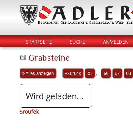
STARTSEITE
SUCHE
ANMELDEN
Grabsteine
» Alles anzeigen
«Zurück
«1
...
66
67
68
Wird geladen...
Sroufek