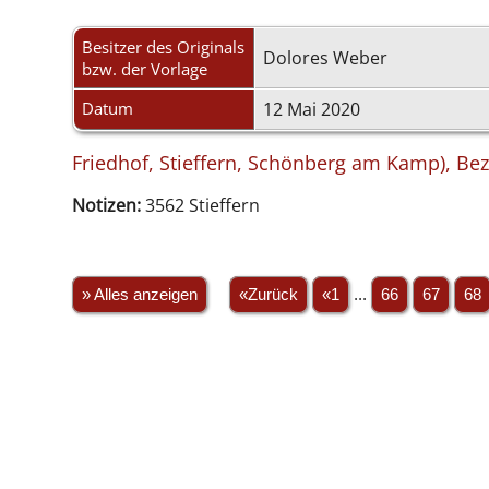
Besitzer des Originals
Dolores Weber
bzw. der Vorlage
Datum
12 Mai 2020
Friedhof, Stieffern, Schönberg am Kamp), Bez
Notizen:
3562 Stieffern
» Alles anzeigen
«Zurück
«1
...
66
67
68