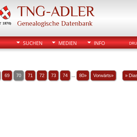
TNG-ADLER
Genealogische Datenbank
SUCHEN
MEDIEN
INFO
DRU
69
70
71
72
73
74
...
80»
Vorwärts»
» Dia