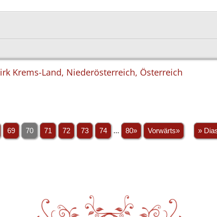
irk Krems-Land, Niederösterreich, Österreich
69
70
71
72
73
74
...
80»
Vorwärts»
» Dia