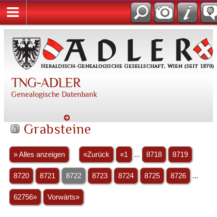
TNG-ADLER
Genealogische Datenbank
Grabsteine
» Alles anzeigen
«Zurück
«1
...
8718
8719
8720
8721
8722
8723
8724
8725
8726
...
62756»
Vorwärts»