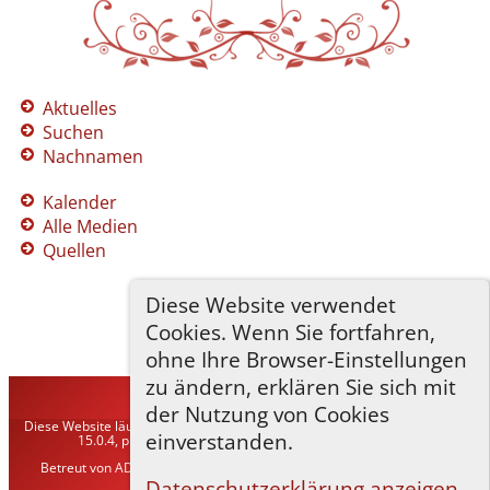
Aktuelles
Suchen
Nachnamen
Kalender
Alle Medien
Quellen
Diese Website verwendet
Cookies. Wenn Sie fortfahren,
ohne Ihre Browser-Einstellungen
zu ändern, erklären Sie sich mit
TNG-ADLER
©
2026
der Nutzung von Cookies
Diese Website läuft mit
The Next Generation of Genealogy Sitebuilding
v.
einverstanden.
15.0.4, programmiert von Darrin Lythgoe © 2001-2026.
Betreut von
ADLER Heraldisch-Genealogische Gesellschaft, Wien
. |
Datenschutzerklärung
.
Datenschutzerklärung anzeigen