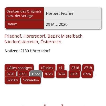
Besitzer des Originals
Herbert Fischer
bzw. der Vorlage
Datum
29 Mrz 2020
Friedhof, Hörersdorf, Bezirk Mistelbach,
Niederösterreich, Österreich
Notizen:
2130 Hörersdorf
» Alles anzeigen
«Zurück
«1
...
8718
8719
8720
8721
8722
8723
8724
8725
8726
...
62756»
Vorwärts»