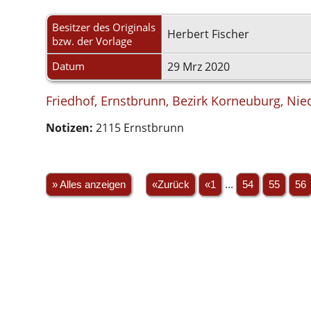
Besitzer des Originals
Herbert Fischer
bzw. der Vorlage
Datum
29 Mrz 2020
Friedhof, Ernstbrunn, Bezirk Korneuburg, Nie
Notizen:
2115 Ernstbrunn
» Alles anzeigen
«Zurück
«1
...
54
55
56