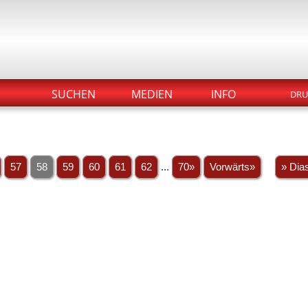
SUCHEN
MEDIEN
INFO
DRU
57
58
59
60
61
62
...
70»
Vorwärts»
» Dia