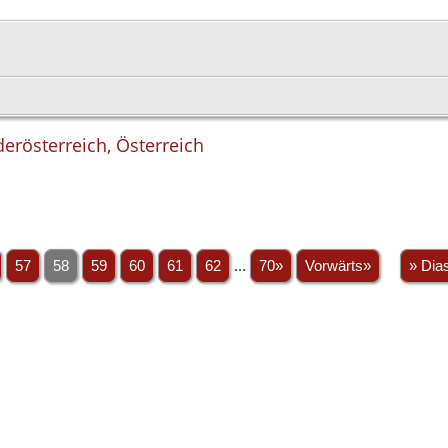
derösterreich, Österreich
57
58
59
60
61
62
...
70»
Vorwärts»
» Dia