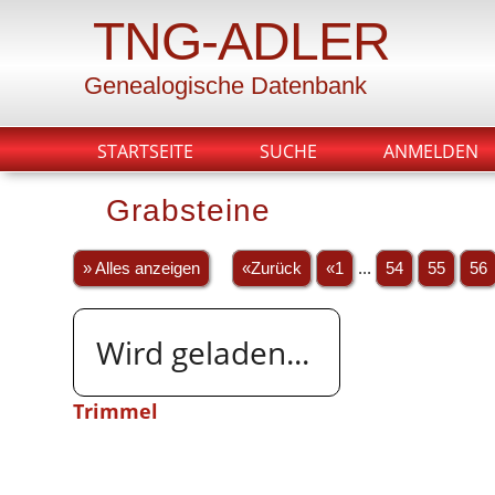
TNG-ADLER
Genealogische Datenbank
STARTSEITE
SUCHE
ANMELDEN
Grabsteine
» Alles anzeigen
«Zurück
«1
...
54
55
56
Wird geladen...
Trimmel