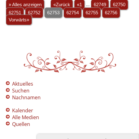
» Alles anzeigen
«Zurück
«1
...
62749
62750
62751
62752
62753
62754
62755
62756
Vorwärts»
Aktuelles
Suchen
Nachnamen
Kalender
Alle Medien
Quellen