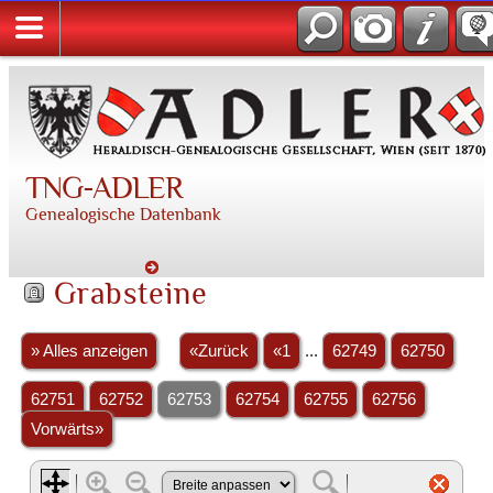
TNG-ADLER
Genealogische Datenbank
Grabsteine
» Alles anzeigen
«Zurück
«1
...
62749
62750
62751
62752
62753
62754
62755
62756
Vorwärts»