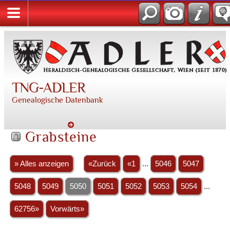
TNG-ADLER
Genealogische Datenbank
Grabsteine
» Alles anzeigen
«Zurück
«1
...
5046
5047
5048
5049
5050
5051
5052
5053
5054
...
62756»
Vorwärts»