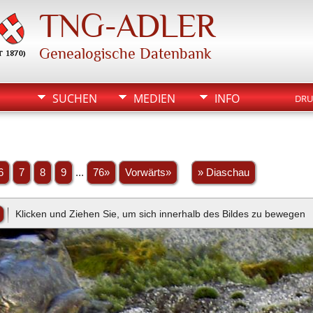
TNG-ADLER
Genealogische Datenbank
SUCHEN
MEDIEN
INFO
DRU
6
7
8
9
...
76»
Vorwärts»
» Diaschau