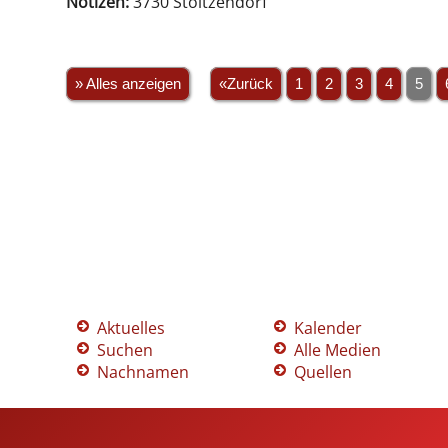
Notizen:
3730 Stoitzendorf
» Alles anzeigen
«Zurück
1
2
3
4
5
Aktuelles
Kalender
Suchen
Alle Medien
Nachnamen
Quellen