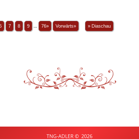
6
7
8
9
...
76»
Vorwärts»
» Diaschau
TNG-ADLER
©
2026