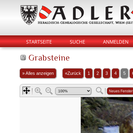
STARTSEITE
SUCHE
ANMELDEN
Grabsteine
» Alles anzeigen
«Zurück
1
2
3
4
5