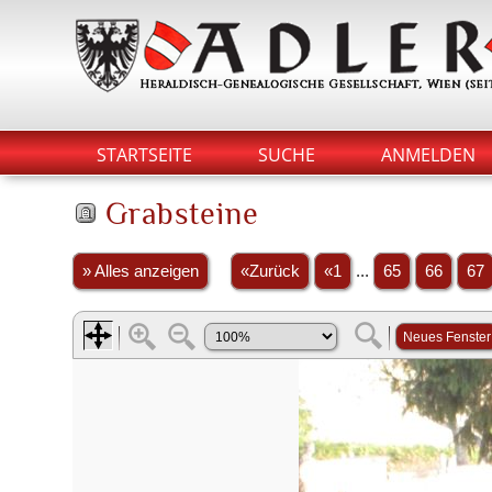
STARTSEITE
SUCHE
ANMELDEN
Grabsteine
» Alles anzeigen
«Zurück
«1
...
65
66
67