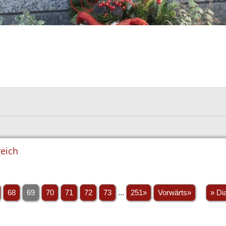
reich
68
69
70
71
72
73
...
251»
Vorwärts»
» Di