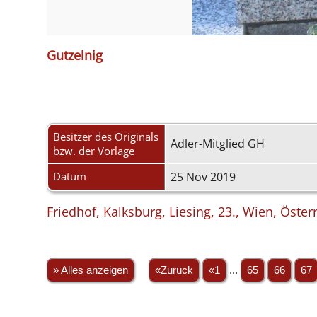
Gutzelnig
Besitzer des Originals
Adler-Mitglied GH
bzw. der Vorlage
Datum
25 Nov 2019
Friedhof, Kalksburg, Liesing, 23., Wien, Öster
» Alles anzeigen
«Zurück
«1
...
65
66
67