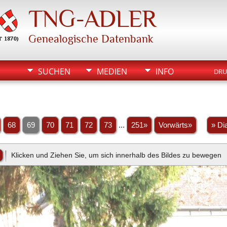
TNG-ADLER
Genealogische Datenbank
SUCHEN
MEDIEN
INFO
DRU
68
69
70
71
72
73
...
251»
Vorwärts»
» Di