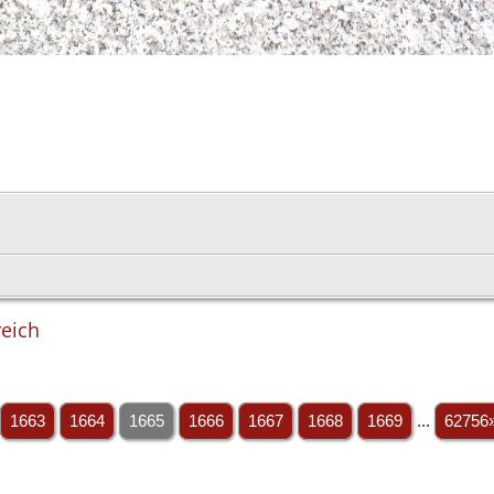
reich
1663
1664
1665
1666
1667
1668
1669
...
62756