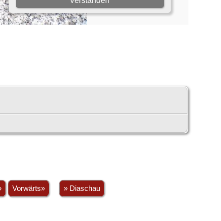
»
Vorwärts»
» Diaschau