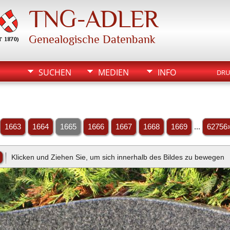
TNG-ADLER
Genealogische Datenbank
SUCHEN
MEDIEN
INFO
DRU
1663
1664
1665
1666
1667
1668
1669
...
62756