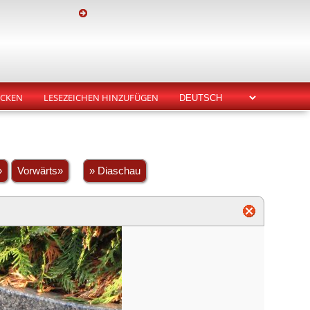
CKEN
LESEZEICHEN HINZUFÜGEN
»
Vorwärts»
» Diaschau