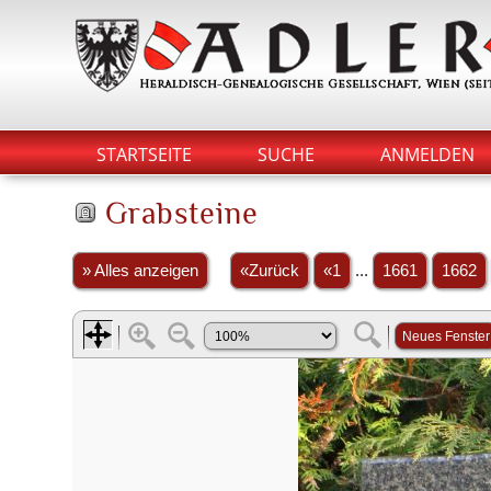
STARTSEITE
SUCHE
ANMELDEN
Grabsteine
» Alles anzeigen
«Zurück
«1
...
1661
1662