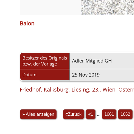
Balon
Besitzer des Originals
Adler-Mitglied GH
bzw. der Vorlage
Datum
25 Nov 2019
Friedhof, Kalksburg, Liesing, 23., Wien, Öster
» Alles anzeigen
«Zurück
«1
...
1661
1662