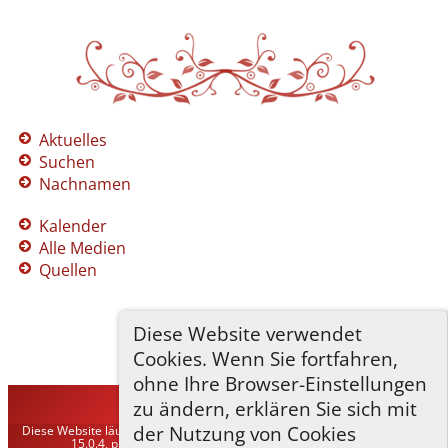
Aktuelles
Suchen
Nachnamen
Kalender
Alle Medien
Quellen
Diese Website verwendet
Cookies. Wenn Sie fortfahren,
ohne Ihre Browser-Einstellungen
zu ändern, erklären Sie sich mit
TNG-ADLER
©
2026
der Nutzung von Cookies
Diese Website läuft mit
The Next Generation of Genealogy Sitebuilding
v.
15.0.4, programmiert von Darrin Lythgoe © 2001-2026.