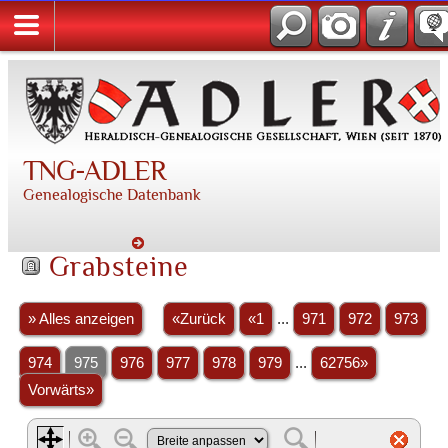
TNG-ADLER
Genealogische Datenbank
Grabsteine
» Alles anzeigen
«Zurück
«1
...
971
972
973
974
975
976
977
978
979
...
62756»
Vorwärts»