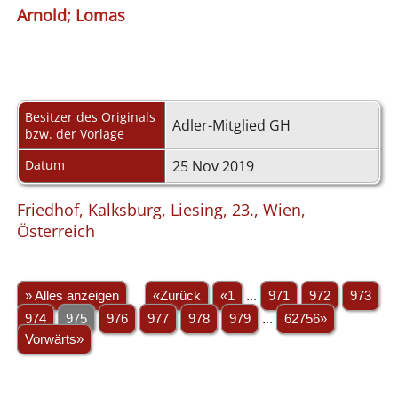
Arnold; Lomas
Besitzer des Originals
Adler-Mitglied GH
bzw. der Vorlage
Datum
25 Nov 2019
Friedhof, Kalksburg, Liesing, 23., Wien,
Österreich
» Alles anzeigen
«Zurück
«1
...
971
972
973
974
975
976
977
978
979
...
62756»
Vorwärts»