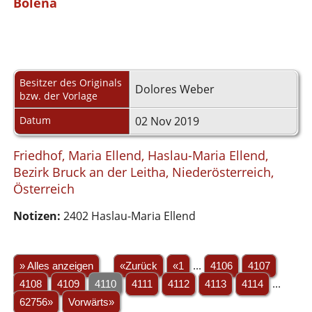
Bolena
Besitzer des Originals
Dolores Weber
bzw. der Vorlage
Datum
02 Nov 2019
Friedhof, Maria Ellend, Haslau-Maria Ellend,
Bezirk Bruck an der Leitha, Niederösterreich,
Österreich
Notizen:
2402 Haslau-Maria Ellend
» Alles anzeigen
«Zurück
«1
...
4106
4107
4108
4109
4110
4111
4112
4113
4114
...
62756»
Vorwärts»