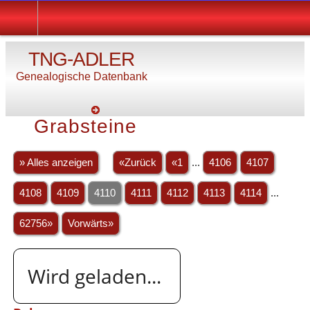
TNG-ADLER
Genealogische Datenbank
Grabsteine
» Alles anzeigen
«Zurück
«1
...
4106
4107
4108
4109
4110
4111
4112
4113
4114
...
62756»
Vorwärts»
Wird geladen...