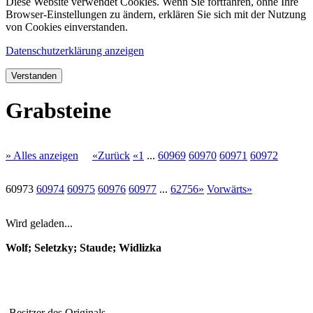
Diese Website verwendet Cookies. Wenn Sie fortfahren, ohne Ihre
Browser-Einstellungen zu ändern, erklären Sie sich mit der Nutzung
von Cookies einverstanden.
Datenschutzerklärung anzeigen
Verstanden
Grabsteine
» Alles anzeigen
«Zurück
«1
...
60969
60970
60971
60972
60973
60974
60975
60976
60977
...
62756»
Vorwärts»
Wird geladen...
Wolf; Seletzky; Staude; Widlizka
Besitzer des Originals