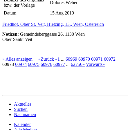
Dolores Weber
bzw. der Vorlage
Datum
15 Aug 2019
Friedhof, Ober-St.-Veit, Hietzing, 13., Wien, Österreich
Notizen:
Gemeindeberggasse 26, 1130 Wien
Ober-Sankt-Veit
» Alles anzeigen
«Zurück
«1
...
60969
60970
60971
60972
60973
60974
60975
60976
60977
...
62756»
Vorwärts»
Aktuelles
Suchen
Nachnamen
Kalender
Alle Medien