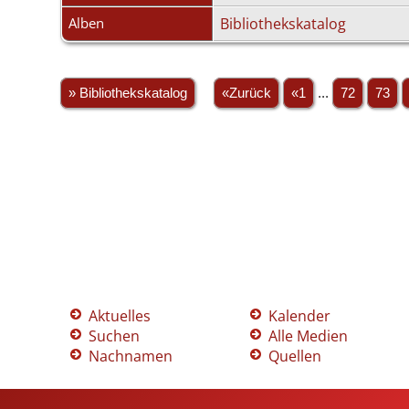
Alben
Bibliothekskatalog
» Bibliothekskatalog
«Zurück
«1
...
72
73
Aktuelles
Kalender
Suchen
Alle Medien
Nachnamen
Quellen