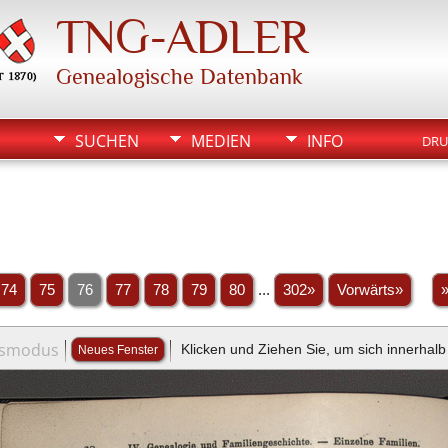
TNG-ADLER
Genealogische Datenbank
SUCHEN
MEDIEN
INFO
DRU
74
75
76
77
78
79
80
...
302»
Vorwärts»