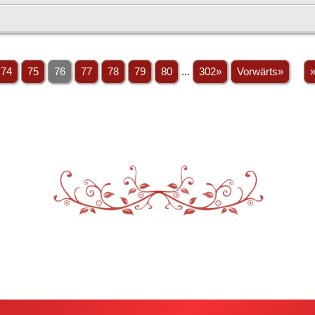
74
75
76
77
78
79
80
...
302»
Vorwärts»