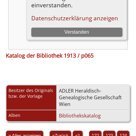
Katalog der Bibliothek 1913 / p065
Besitzer des Originals
ADLER Heraldisch-
bzw. der Vorlage
Genealogische Gesellschaft
Wien
Alben
Bibliothekskatalog
» Alles anzeigen
«Zurück
«1
...
122
123
124