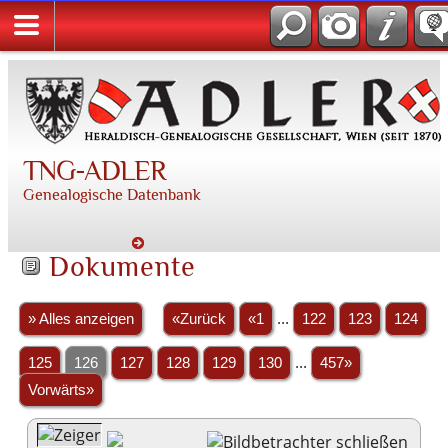
TNG-ADLER
Genealogische Datenbank
Dokumente
» Alles anzeigen
«Zurück
«1
...
122
123
124
125
126
127
128
129
130
...
457»
Vorwärts»