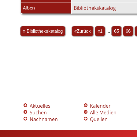
Alben
Bibliothekskatalog
» Bibliothekskatalog
«Zurück
«1
...
65
66
Aktuelles
Kalender
Suchen
Alle Medien
Nachnamen
Quellen