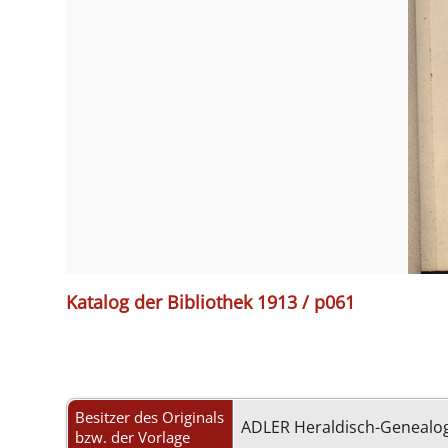
Katalog der Bibliothek 1913 / p061
Besitzer des Originals
ADLER Heraldisch-Genealog
bzw. der Vorlage