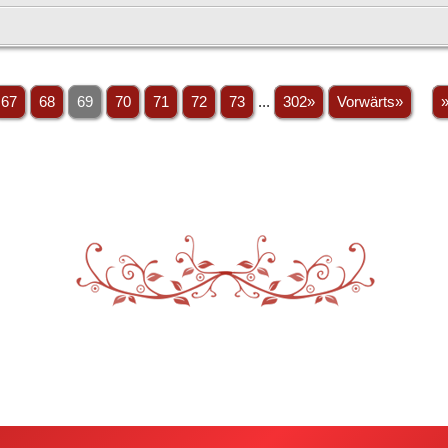
67
68
69
70
71
72
73
...
302»
Vorwärts»