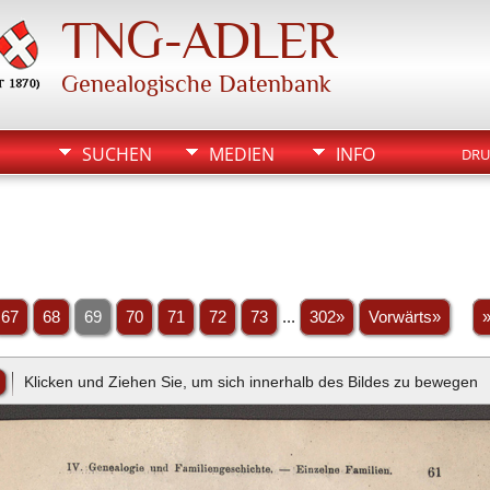
TNG-ADLER
Genealogische Datenbank
SUCHEN
MEDIEN
INFO
DRU
67
68
69
70
71
72
73
...
302»
Vorwärts»