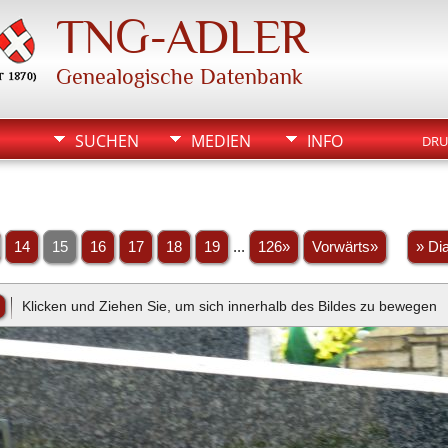
TNG-ADLER
Genealogische Datenbank
SUCHEN
MEDIEN
INFO
DRU
14
15
16
17
18
19
...
126»
Vorwärts»
» Di