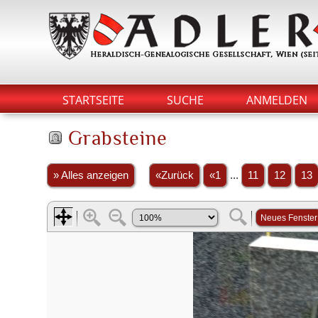
STARTSEITE
SUCHE
ANMELDEN
Grabsteine
» Alles anzeigen
«Zurück
«1
...
11
12
13