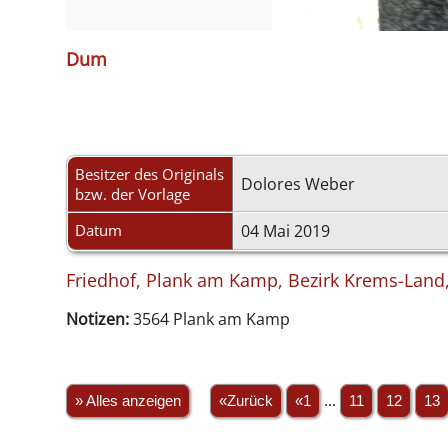
Dum
Besitzer des Originals
Dolores Weber
bzw. der Vorlage
Datum
04 Mai 2019
Friedhof, Plank am Kamp, Bezirk Krems-Land,
Notizen:
3564 Plank am Kamp
» Alles anzeigen
«Zurück
«1
...
11
12
13