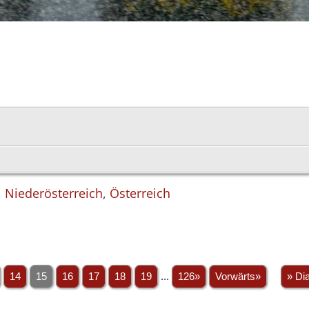
 Niederösterreich, Österreich
14
15
16
17
18
19
...
126»
Vorwärts»
» Di