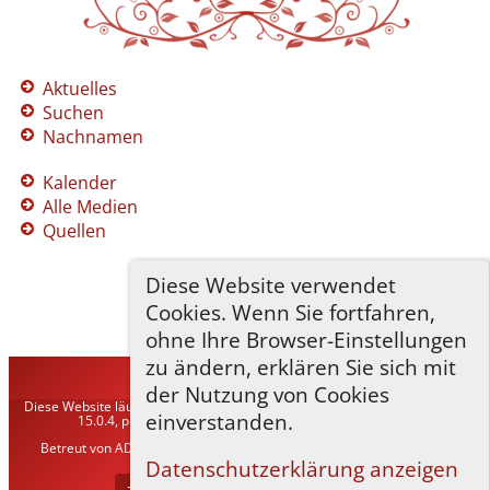
Aktuelles
Suchen
Nachnamen
Kalender
Alle Medien
Quellen
Diese Website verwendet
Cookies. Wenn Sie fortfahren,
ohne Ihre Browser-Einstellungen
zu ändern, erklären Sie sich mit
TNG-ADLER
©
2026
der Nutzung von Cookies
Diese Website läuft mit
The Next Generation of Genealogy Sitebuilding
v.
einverstanden.
15.0.4, programmiert von Darrin Lythgoe © 2001-2026.
Betreut von
ADLER Heraldisch-Genealogische Gesellschaft, Wien
. |
Datenschutzerklärung
.
Datenschutzerklärung anzeigen