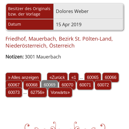
Besitzer des Originals
Dolores Weber
bzw. der Vorlage
Datum
15 Apr 2019
Friedhof, Mauerbach, Bezirk St. Pölten-Land,
Niederösterreich, Österreich
Notizen:
3001 Mauerbach
» Alles anzeigen
«Zurück
«1
...
60065
60066
60067
60068
60069
60070
60071
60072
60073
...
62756»
Vorwärts»