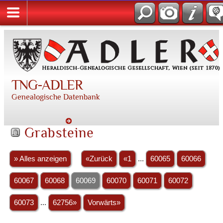
TNG-ADLER
Genealogische Datenbank
Grabsteine
» Alles anzeigen
«Zurück
«1
...
60065
60066
60067
60068
60069
60070
60071
60072
60073
...
62756»
Vorwärts»