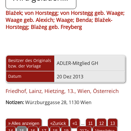
Blažek; von Horstegg; von Horstegg geb. Waage;
Waage geb. Alexich; Waage; Benda; Blažek-
Horstegg; Blažeg geb. Freyberg
Besitzer des Originals
ADLER-Mitglied GH
bzw. der Vorlage
Datum
20 Dez 2013
Friedhof, Lainz, Hietzing, 13., Wien, Österreich
Notizen:
Würzburggasse 28, 1130 Wien
» Alles anzeigen
«Zurück
«1
...
11
12
13
14
15
16
17
18
19
...
217»
Vorwärts»