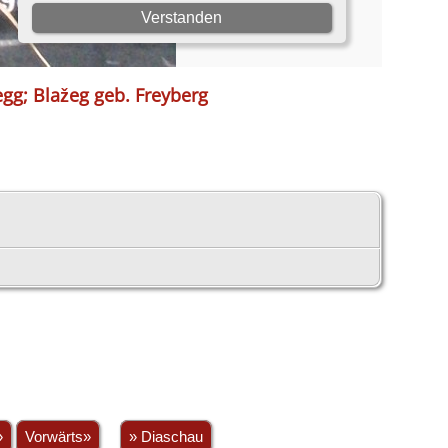
gg; Blažeg geb. Freyberg
»
Vorwärts»
» Diaschau