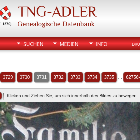
TNG-ADLER
Genealogische Datenbank
SUCHEN
MEDIEN
INFO
DRU
3729
3730
3731
3732
3733
3734
3735
...
62756