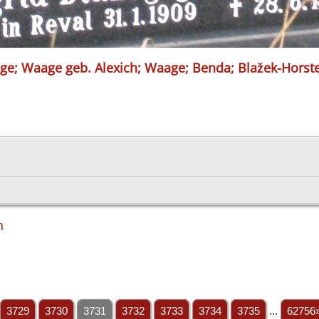
ge; Waage geb. Alexich; Waage; Benda; Blažek-Horste
h
3729
3730
3731
3732
3733
3734
3735
...
62756