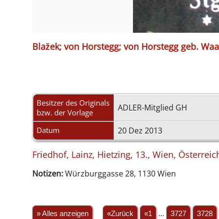
Blažek; von Horstegg; von Horstegg geb. Waa
Besitzer des Originals
ADLER-Mitglied GH
bzw. der Vorlage
Datum
20 Dez 2013
Friedhof, Lainz, Hietzing, 13., Wien, Österreic
Notizen:
Würzburggasse 28, 1130 Wien
» Alles anzeigen
«Zurück
«1
...
3727
3728