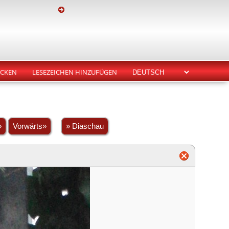
CKEN
LESEZEICHEN HINZUFÜGEN
»
Vorwärts»
» Diaschau