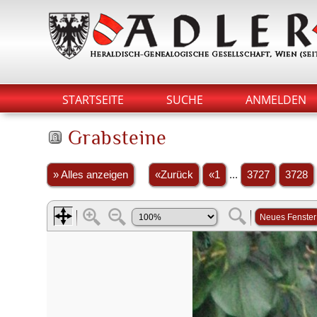
STARTSEITE
SUCHE
ANMELDEN
Grabsteine
» Alles anzeigen
«Zurück
«1
...
3727
3728