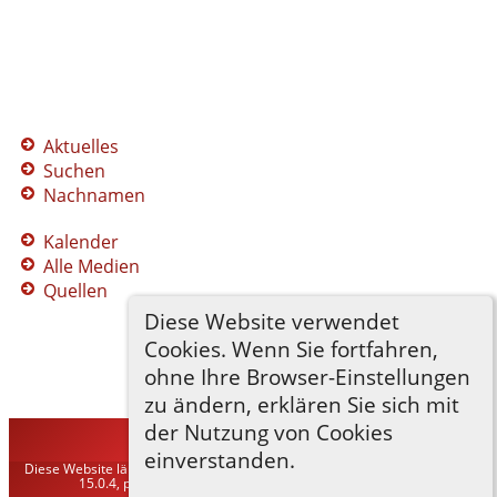
Aktuelles
Suchen
Nachnamen
Kalender
Alle Medien
Quellen
Diese Website verwendet
Cookies. Wenn Sie fortfahren,
ohne Ihre Browser-Einstellungen
zu ändern, erklären Sie sich mit
der Nutzung von Cookies
TNG-ADLER
©
2026
einverstanden.
Diese Website läuft mit
The Next Generation of Genealogy Sitebuilding
v.
15.0.4, programmiert von Darrin Lythgoe © 2001-2026.