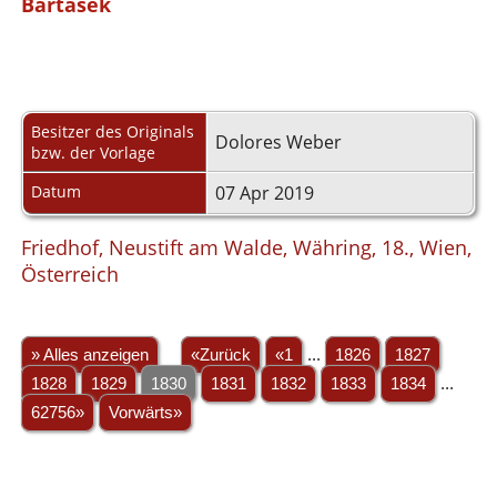
Bartasek
Besitzer des Originals
Dolores Weber
bzw. der Vorlage
Datum
07 Apr 2019
Friedhof, Neustift am Walde, Währing, 18., Wien,
Österreich
» Alles anzeigen
«Zurück
«1
...
1826
1827
1828
1829
1830
1831
1832
1833
1834
...
62756»
Vorwärts»