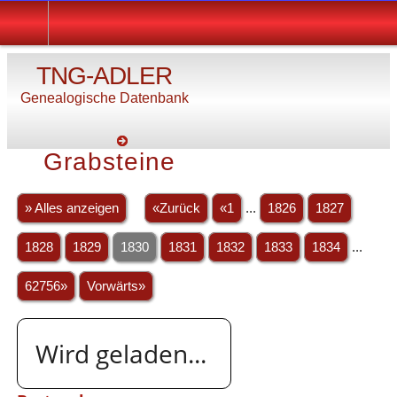
TNG-ADLER
Genealogische Datenbank
Grabsteine
» Alles anzeigen
«Zurück
«1
...
1826
1827
1828
1829
1830
1831
1832
1833
1834
...
62756»
Vorwärts»
Wird geladen...