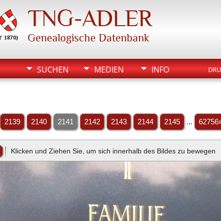
TNG-ADLER
Genealogische Datenbank
SUCHEN
MEDIEN
INFO
DRU
2139
2140
2141
2142
2143
2144
2145
...
62756