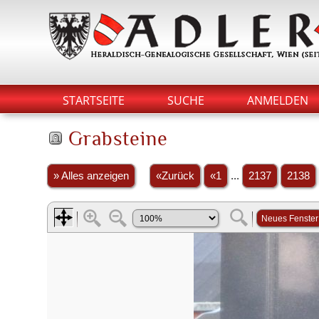
STARTSEITE
SUCHE
ANMELDEN
Grabsteine
» Alles anzeigen
«Zurück
«1
...
2137
2138