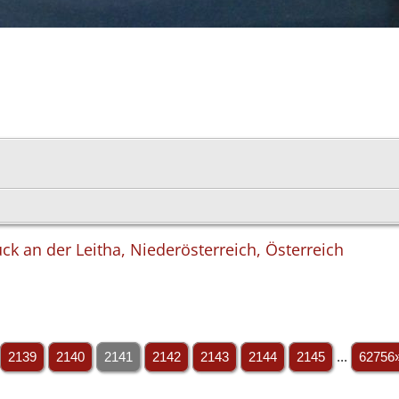
ck an der Leitha, Niederösterreich, Österreich
2139
2140
2141
2142
2143
2144
2145
...
62756