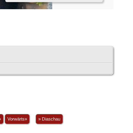
»
Vorwärts»
» Diaschau