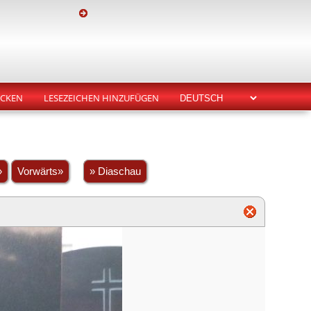
CKEN
LESEZEICHEN HINZUFÜGEN
»
Vorwärts»
» Diaschau