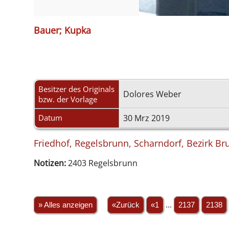
Bauer; Kupka
Besitzer des Originals
Dolores Weber
bzw. der Vorlage
Datum
30 Mrz 2019
Friedhof, Regelsbrunn, Scharndorf, Bezirk Bru
Notizen:
2403 Regelsbrunn
» Alles anzeigen
«Zurück
«1
...
2137
2138