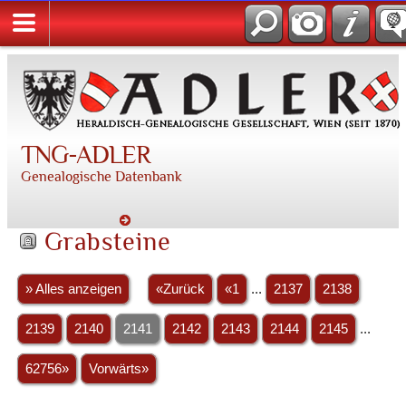
TNG-ADLER
Genealogische Datenbank
Grabsteine
» Alles anzeigen
«Zurück
«1
...
2137
2138
2139
2140
2141
2142
2143
2144
2145
...
62756»
Vorwärts»