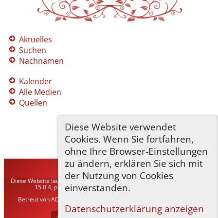
Aktuelles
Suchen
Nachnamen
Kalender
Alle Medien
Quellen
Diese Website verwendet
Cookies. Wenn Sie fortfahren,
ohne Ihre Browser-Einstellungen
zu ändern, erklären Sie sich mit
TNG-ADLER
©
2026
der Nutzung von Cookies
Diese Website läuft mit
The Next Generation of Genealogy Sitebuilding
v.
einverstanden.
15.0.4, programmiert von Darrin Lythgoe © 2001-2026.
Betreut von
ADLER Heraldisch-Genealogische Gesellschaft, Wien
. |
Datenschutzerklärung
.
Datenschutzerklärung anzeigen