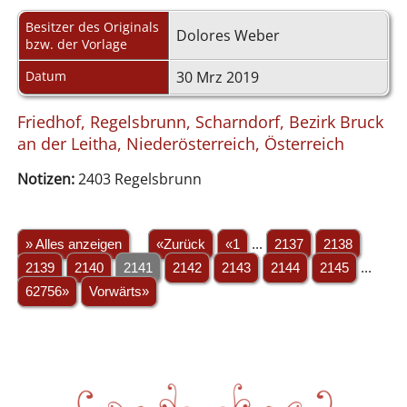
Besitzer des Originals
Dolores Weber
bzw. der Vorlage
Datum
30 Mrz 2019
Friedhof, Regelsbrunn, Scharndorf, Bezirk Bruck
an der Leitha, Niederösterreich, Österreich
Notizen:
2403 Regelsbrunn
» Alles anzeigen
«Zurück
«1
...
2137
2138
2139
2140
2141
2142
2143
2144
2145
...
62756»
Vorwärts»