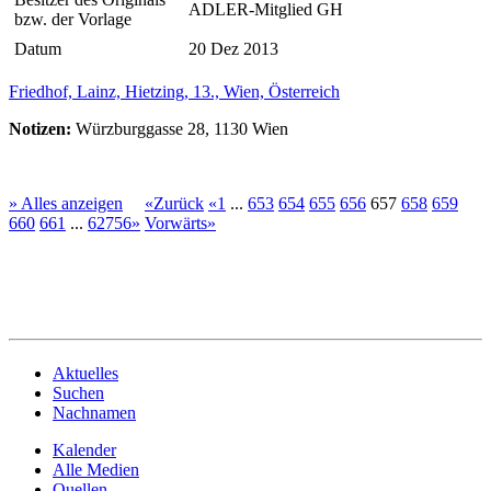
ADLER-Mitglied GH
bzw. der Vorlage
Datum
20 Dez 2013
Friedhof, Lainz, Hietzing, 13., Wien, Österreich
Notizen:
Würzburggasse 28, 1130 Wien
» Alles anzeigen
«Zurück
«1
...
653
654
655
656
657
658
659
660
661
...
62756»
Vorwärts»
Aktuelles
Suchen
Nachnamen
Kalender
Alle Medien
Quellen