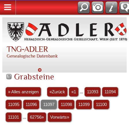
TNG-ADLER
Genealogische Datenbank
Grabsteine
» Alles anzeigen
«Zurück
«1
...
11093
11094
11095
11096
11097
11098
11099
11100
11101
...
62756»
Vorwärts»