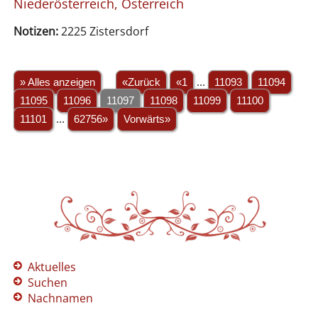
Niederösterreich, Österreich
Notizen:
2225 Zistersdorf
» Alles anzeigen
«Zurück
«1
...
11093
11094
11095
11096
11097
11098
11099
11100
11101
...
62756»
Vorwärts»
Aktuelles
Suchen
Nachnamen